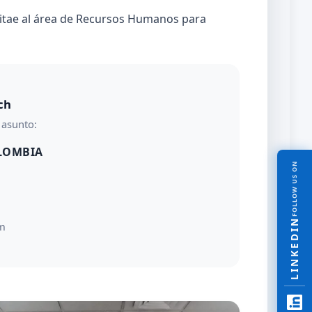
vitae al área de Recursos Humanos para
ch
 asunto:
LOMBIA
FOLLOW US ON
LINKEDIN
m