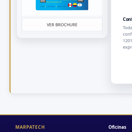
Con
VER BROCHURE
Toda
conf
1201
expr
MARPATECH
Oficinas